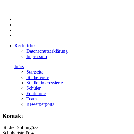
Rechtliches
Datenschutzerklärung
Impressum
Infos
Startseite
Studierende
Studien­in­teressierte
Schüler
Fördernde
Team
Bewerberportal
Kontakt
StudienStiftungSaar
Schubertstraße 4